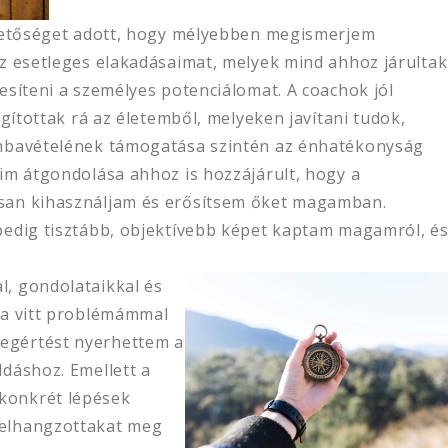
ehetőséget adott, hogy mélyebben megismerjem
az esetleges elakadásaimat, melyek mind ahhoz járultak
esíteni a személyes potenciálomat. A coachok jól
ágítottak rá az életemből, melyeken javítani tudok,
ámbavételének támogatása szintén az énhatékonyság
im átgondolása ahhoz is hozzájárult, hogy a
san kihasználjam és erősítsem őket magamban.
pedig tisztább, objektívebb képet kaptam magamról, é
, gondolataikkal és
 a vitt problémámmal
egértést nyerhettem a
dáshoz. Emellett a
konkrét lépések
 elhangzottakat meg