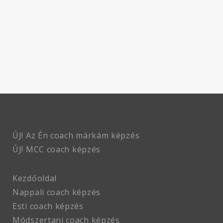
ÚJ! Az Én coach márkám képzés
ÚJ! MCC coach
képzés
Kezdőoldal
Nappali coach képzés
Esti coach képzés
Módszertani coach képzés