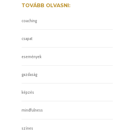
TOVÁBB OLVASNI:
coaching
csapat
események
gazdaság
képzés
mindfulness
színes