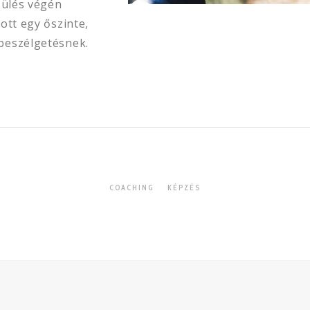
 ülés végén
ott egy őszinte,
beszélgetésnek.
COACHING
KÉPZÉS