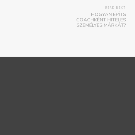
READ NEXT
HOGYAN ÉPÍTS
COACHKÉNT HITELES
SZEMÉLYES MÁRKÁT?