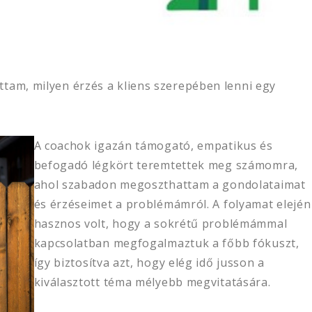
ttam, milyen érzés a kliens szerepében lenni egy
A coachok igazán támogató, empatikus és
befogadó légkört teremtettek meg számomra,
ahol szabadon megoszthattam a gondolataimat
és érzéseimet a problémámról. A folyamat elején
hasznos volt, hogy a sokrétű problémámmal
kapcsolatban megfogalmaztuk a főbb fókuszt,
így biztosítva azt, hogy elég idő jusson a
kiválasztott téma mélyebb megvitatására.