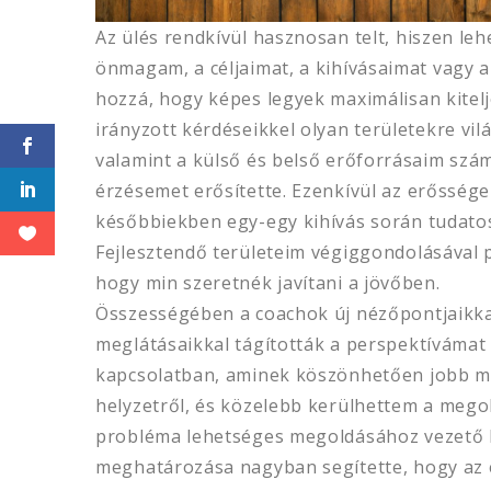
Az ülés rendkívül hasznosan telt, hiszen l
önmagam, a céljaimat, a kihívásaimat vagy 
hozzá, hogy képes legyek maximálisan kitelj
irányzott kérdéseikkel olyan területekre vil
valamint a külső és belső erőforrásaim sz
érzésemet erősítette. Ezenkívül az erőssége
későbbiekben egy-egy kihívás során tudato
Fejlesztendő területeim végiggondolásával 
hogy min szeretnék javítani a jövőben.
Összességében a coachok új nézőpontjaikkal
meglátásaikkal tágították a perspektívámat
kapcsolatban, aminek köszönhetően jobb m
helyzetről, és közelebb kerülhettem a megol
probléma lehetséges megoldásához vezető 
meghatározása nagyban segítette, hogy az