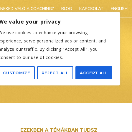
NEKED VALÓ A COACHING?
BLOG
KAPCSOLAT
ENGLISH
We value your privacy
We use cookies to enhance your browsing
 NAPPALI
experience, serve personalized ads or content, and
analyze our traffic. By clicking "Accept All", you
APRÓL
consent to our use of cookies.
CUSTOMIZE
REJECT ALL
ACCEPT ALL
EZEKBEN A TÉMÁKBAN TUDSZ