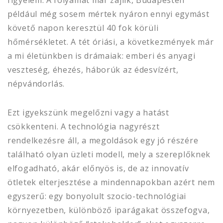
figyelem. A folyamat már zajlik, Budapesten
például még sosem mértek nyáron ennyi egymást
követő napon keresztül 40 fok körüli
hőmérsékletet. A tét óriási, a következmények már
a mi életünkben is drámaiak: emberi és anyagi
veszteség, éhezés, háborúk az édesvízért,
népvándorlás.
Ezt igyekszünk megelőzni vagy a hatást
csökkenteni. A technológia nagyrészt
rendelkezésre áll, a megoldások egy jó részére
található olyan üzleti modell, mely a szereplőknek
elfogadható, akár előnyös is, de az innovatív
ötletek elterjesztése a mindennapokban azért nem
egyszerű: egy bonyolult szocio-technológiai
környezetben, különböző iparágakat összefogva,