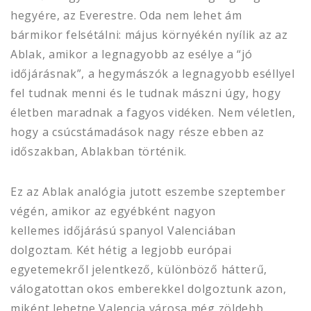
hegyére, az Everestre. Oda nem lehet ám
bármikor felsétálni: május környékén nyílik az az
Ablak, amikor a legnagyobb az esélye a “jó
időjárásnak”, a hegymászók a legnagyobb eséllyel
fel tudnak menni és le tudnak mászni úgy, hogy
életben maradnak a fagyos vidéken. Nem véletlen,
hogy a csúcstámadások nagy része ebben az
időszakban, Ablakban történik.
Ez az Ablak analógia jutott eszembe szeptember
végén, amikor az egyébként nagyon
kellemes időjárású spanyol Valenciában
dolgoztam. Két hétig a legjobb európai
egyetemekről jelentkező, különböző hátterű,
válogatottan okos emberekkel dolgoztunk azon,
miként lehetne Valencia városa még zöldebb,