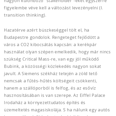
nagyon különböző “stakeholder”-eket egyszerre
figyelembe véve kell a változást levezényelni (l.
transition thinking).
Hazatérve azért büszkeséggel tölt el, ha
Budapestre gondolok. Rengeteget fejlődött a
város a CO2 kibocsátás kapcsán: a kerékpár
használat olyan szépen emelkedik, hogy már nincs
szükség Critical Mass-re, van egy jól működő
Bubink, a közösségi közlekedés nagyon sokat
javult. A Siemens székház tetején a zöld tető
nemcsak a fűtés-hűtés költségeit csökkenti,
hanem a szállóporból is felfog, és az esővíz
hasznosításában is van szerepe. Az Eiffel Palace
Irodaház a környezettudatos építés és
üzemeltetés magasiskolája. S ha nálunk egy autós