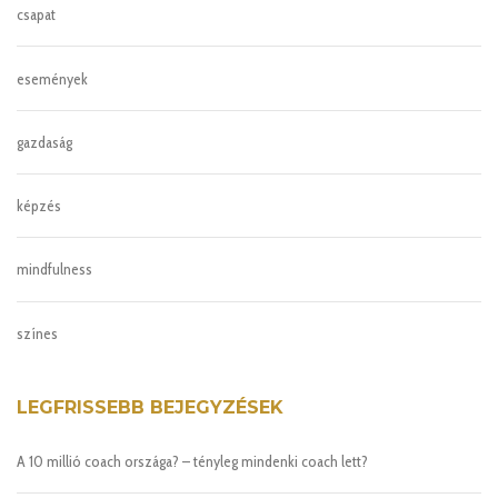
csapat
események
gazdaság
képzés
mindfulness
színes
LEGFRISSEBB BEJEGYZÉSEK
A 10 millió coach országa? – tényleg mindenki coach lett?