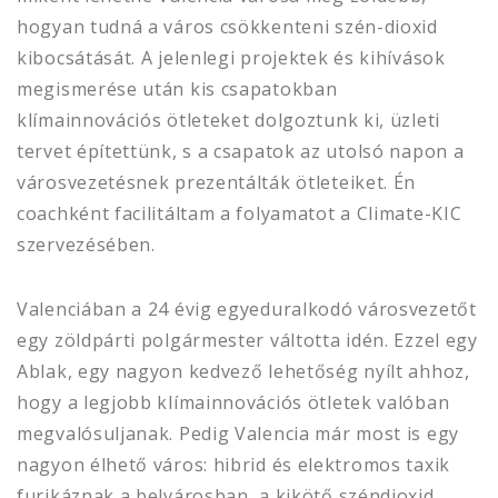
hogyan tudná a város csökkenteni szén-dioxid
kibocsátását. A jelenlegi projektek és kihívások
megismerése után kis csapatokban
klímainnovációs ötleteket dolgoztunk ki, üzleti
tervet építettünk, s a csapatok az utolsó napon a
városvezetésnek prezentálták ötleteiket. Én
coachként facilitáltam a folyamatot a Climate-KIC
szervezésében.
Valenciában a 24 évig egyeduralkodó városvezetőt
egy zöldpárti polgármester váltotta idén. Ezzel egy
Ablak, egy nagyon kedvező lehetőség nyílt ahhoz,
hogy a legjobb klímainnovációs ötletek valóban
megvalósuljanak. Pedig Valencia már most is egy
nagyon élhető város: hibrid és elektromos taxik
furikáznak a belvárosban, a kikötő széndioxid