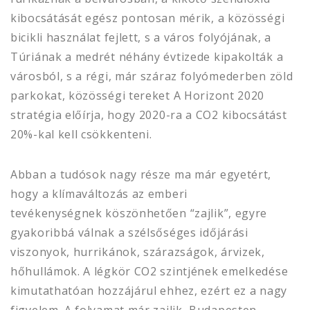
kibocsátását egész pontosan mérik, a közösségi
bicikli használat fejlett, s a város folyójának, a
Túriának a medrét néhány évtizede kipakolták a
városból, s a régi, már száraz folyómederben zöld
parkokat, közösségi tereket A Horizont 2020
stratégia előírja, hogy 2020-ra a CO2 kibocsátást
20%-kal kell csökkenteni.
Abban a tudósok nagy része ma már egyetért,
hogy a klímaváltozás az emberi
tevékenységnek köszönhetően “zajlik”, egyre
gyakoribbá válnak a szélsőséges időjárási
viszonyok, hurrikánok, szárazságok, árvizek,
hőhullámok. A légkör CO2 szintjének emelkedése
kimutathatóan hozzájárul ehhez, ezért ez a nagy