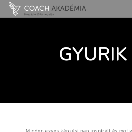
GYURIK 
Minden egyes képzési nap inspirált és motivá