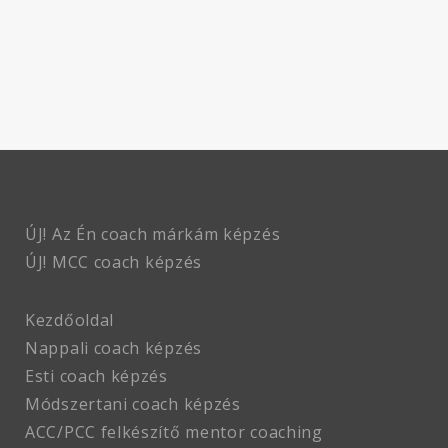
ÚJ! Az Én coach márkám képzés
ÚJ! MCC coach
képzés
Kezdőoldal
Nappali coach képzés
Esti coach képzés
Módszertani coach képzés
ACC/PCC felkészítő mentor coaching