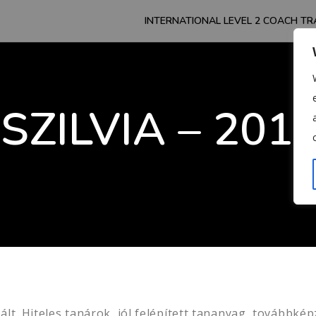
INTERNATIONAL LEVEL 2 COACH TR
SZILVIA – 201
lt. Hiteles tanárok, jól felépített tananyag, továbbkép