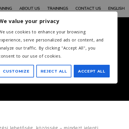
AINING
ABOUT US
TRAININGS
CONTACT US
ENGLISH
We value your privacy
We use cookies to enhance your browsing
experience, serve personalized ads or content, and
7. MÁJUS
analyze our traffic. By clicking "Accept All", you
consent to our use of cookies.
CUSTOMIZE
REJECT ALL
ACCEPT ALL
zési lehetőség, közösség – mindezt jelenti