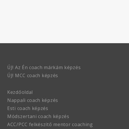
ÚJ! Az Én coach márkám képzés
ÚJ! MCC coach
képzés
Kezdőoldal
Nappali coach képzés
Esti coach képzés
Módszertani coach képzés
ACC/PCC felkészítő mentor coaching