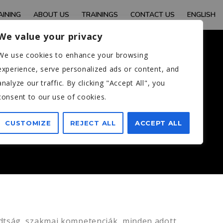
AINING
ABOUT US
TRAININGS
CONTACT US
ENGLISH
We value your privacy
We use cookies to enhance your browsing
experience, serve personalized ads or content, and
ZEPTEMBER
analyze our traffic. By clicking "Accept All", you
consent to our use of cookies.
CUSTOMIZE
REJECT ALL
ACCEPT ALL
adtság, szakmai kompetenciák, minden adott