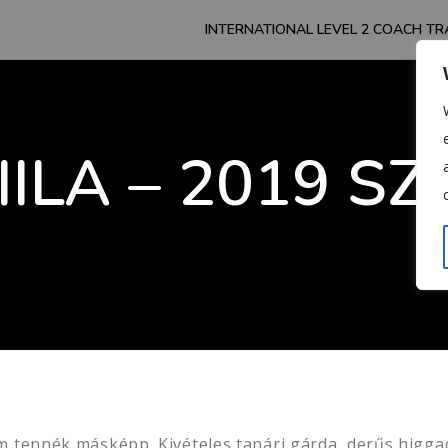
INTERNATIONAL LEVEL 2 COACH TR
IILA – 2019 S
m tennék másképp. Kivételes tanári gárda, derűs higg