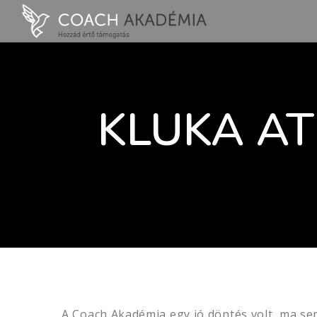
KLUKA AT
A Coach Akadémia egy jó döntés volt, ma se