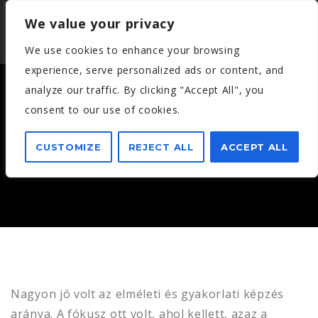
We value your privacy
We use cookies to enhance your browsing
experience, serve personalized ads or content, and
analyze our traffic. By clicking "Accept All", you
consent to our use of cookies.
LENDVAY PÉTER – 2016. JÚNIUS
CUSTOMIZE
REJECT ALL
ACCEPT ALL
Nagyon jó volt az elméleti és gyakorlati képzés
aránya. A fókusz ott volt, ahol kellett, azaz a