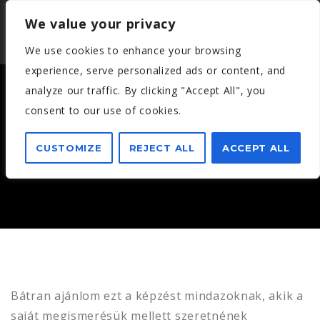
We value your privacy
We use cookies to enhance your browsing
experience, serve personalized ads or content, and
analyze our traffic. By clicking "Accept All", you
consent to our use of cookies.
NAGY ÉVA – 2016. JÚNIUS
CUSTOMIZE
REJECT ALL
ACCEPT ALL
Bátran ajánlom ezt a képzést mindazoknak, akik a
saját megismerésük mellett szeretnének