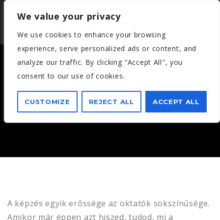
We value your privacy
We use cookies to enhance your browsing
experience, serve personalized ads or content, and
analyze our traffic. By clicking "Accept All", you
consent to our use of cookies.
TAKÁCS ISTVÁN – 2017. MÁJUS
CUSTOMIZE
REJECT ALL
ACCEPT ALL
A képzés egyik erőssége az oktatók sokszínűsége.
Amikor már éppen azt hiszed, tudod, mi a