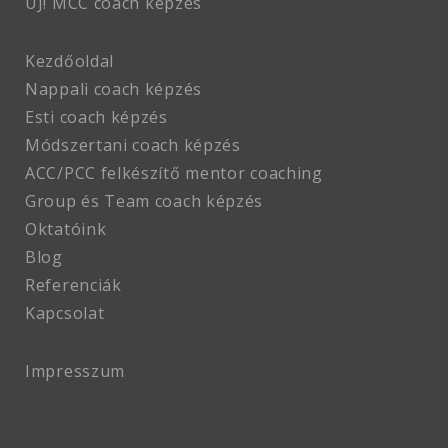
ÚJ! MCC coach
képzés
Kezdőoldal
Nappali coach képzés
Esti coach képzés
Módszertani coach képzés
ACC/PCC felkészítő mentor coaching
Group és Team coach képzés
Oktatóink
Blog
Referenciák
Kapcsolat
Impresszum