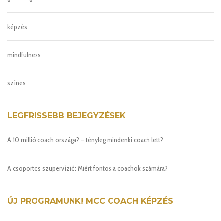
képzés
mindfulness
színes
LEGFRISSEBB BEJEGYZÉSEK
A 10 millió coach országa? – tényleg mindenki coach lett?
A csoportos szupervízió: Miért fontos a coachok számára?
ÚJ PROGRAMUNK! MCC COACH KÉPZÉS