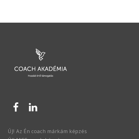
ÚJ! Az Én coach márkám képzés