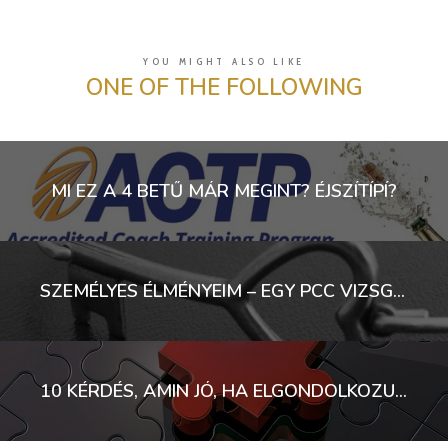
YOU MIGHT ALSO LIKE
ONE OF THE FOLLOWING
MI EZ A 4 BETŰ MÁR MEGINT? ÉJSZÍTÍPÍ?
SZEMÉLYES ÉLMÉNYEIM – EGY PCC VIZSGA MARGÓJÁRA
10 KÉRDÉS, AMIN JÓ, HA ELGONDOLKOZUNK, AMIKOR COACH KÉPZÉST KERESÜNK