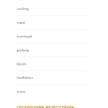
coaching
csapat
események
gazdaság
képzés
mindfulness
színes
LEGFRISSEBB BEJEGYZÉSEK