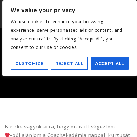
We value your privacy
We use cookies to enhance your browsing
experience, serve personalized ads or content, and
analyze our traffic. By clicking "Accept All", you
consent to our use of cookies.
CSORDÁS IZABELLA – 2019
MÁJUS
CUSTOMIZE
REJECT ALL
ACCEPT ALL
Büszke vagyok arra, hogy én is itt végeztem.
-ből ajánlom a CoachAkadémia nappali kurzusát,